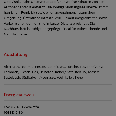
Obervisnitz nahe Unterweitersdorf, nur wenige Minuten von der
Autobahnabfahrt entfernt. Die sonnige Südhanglage überzeugt mit
herrlichem Fernblick sowie einer angenehmen, naturnahen
Umgebung. Öffentliche Infrastruktur, Einkaufsmöglichkeiten sowie
Verkehrsanbindungen sind in kurzer Distanz erreichbar. Die
Nachbarschaft ist ruhig und gepflegt – ideal für Ruhesuchende und
Naturliebhaber.
Ausstattung
Alternativ
Bad mit Fenster
Bad mit WC
Dusche
Etagenheizung
Fernblick
Fliesen
Gas
Heizofen
Kabel / Satelliten-TV
Massiv
Satteldach
Südbalkon / -terrasse
Weinkeller
Ziegel
Energieausweis
2
HWB
G, 430 kWh/m
a
fGEE
E, 2,96