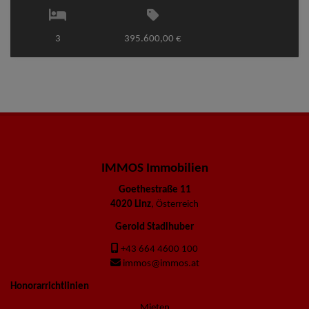
3
395.600,00 €
IMMOS Immobilien
Goethestraße 11
4020 Linz
, Österreich
Gerold Stadlhuber
+43 664 4600 100
immos@immos.at
Honorarrichtlinien
Mieten