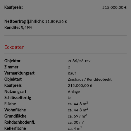
Kaufpreis:
215.000,00 €
Nettoertrag (jährlich):
11.809,56 €
Rendite:
5,49%
Eckdaten
Objektnr.
2086/26029
Zimmer
2
Vermarktungsart
Kauf
Objektart
Zinshaus / Renditeobjekt
Kaufpreis
215.000,00 €
Nutzungsart
Anlage
Schlüsselfertig
Ja
2
Fläche
ca. 44,8 m
2
Wohnfläche
ca. 44,8 m
2
Grundfläche
ca. 699 m
2
Rohdachbodenfl.
ca. 30 m
2
Kellerfläche
ca. 4 m