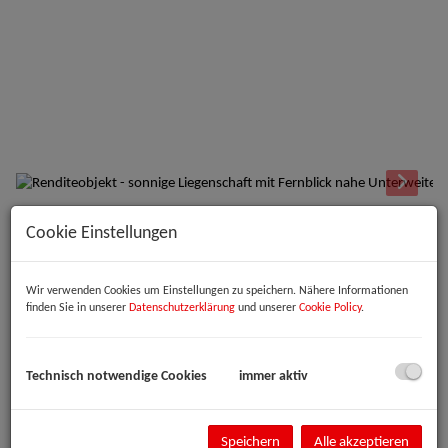
Cookie Einstellungen
Beschreibung
Zum Verkauf steht eine charmante Liegenschaft auf einem sonnigen
Wir verwenden Cookies um Einstellungen zu speichern. Nähere Informationen
Grundstück mit herrlicher Südausrichtung und traumhaftem
finden Sie in unserer
Datenschutzerklärung
und unserer
Cookie Policy
.
Fernblick. Das Grundstück verfügt über mehrere Ebenen mit
schönem, gewachsenem Bewuchs und bietet eine besonders
angenehme Atmosphäre.
Technisch notwendige Cookies
immer aktiv
Auf der Liegenschaft befindet sich ein kleines Einfamilienhaus mit
praktischem Grundriss. Das Haus verfügt über ein gemütliches
Wohnzimmer mit Festbrennstoffofen, einen kleinen Küchenbereich,
Speichern
Alle akzeptieren