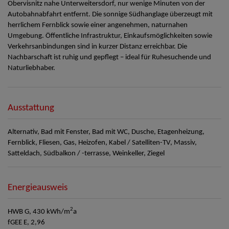
Obervisnitz nahe Unterweitersdorf, nur wenige Minuten von der
Autobahnabfahrt entfernt. Die sonnige Südhanglage überzeugt mit
herrlichem Fernblick sowie einer angenehmen, naturnahen
Umgebung. Öffentliche Infrastruktur, Einkaufsmöglichkeiten sowie
Verkehrsanbindungen sind in kurzer Distanz erreichbar. Die
Nachbarschaft ist ruhig und gepflegt – ideal für Ruhesuchende und
Naturliebhaber.
Ausstattung
Alternativ
Bad mit Fenster
Bad mit WC
Dusche
Etagenheizung
Fernblick
Fliesen
Gas
Heizofen
Kabel / Satelliten-TV
Massiv
Satteldach
Südbalkon / -terrasse
Weinkeller
Ziegel
Energieausweis
2
HWB
G, 430 kWh/m
a
fGEE
E, 2,96