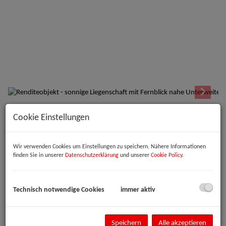
Cookie Einstellungen
Beschreibung
Zum Verkauf steht eine charmante Liegenschaft auf einem sonnigen
Wir verwenden Cookies um Einstellungen zu speichern. Nähere Informationen
Grundstück mit herrlicher Südausrichtung und traumhaftem
finden Sie in unserer
Datenschutzerklärung
und unserer
Cookie Policy
.
Fernblick. Das Grundstück verfügt über mehrere Ebenen mit
schönem, gewachsenem Bewuchs und bietet eine besonders
angenehme Atmosphäre.
Technisch notwendige Cookies
immer aktiv
Auf der Liegenschaft befindet sich ein kleines Einfamilienhaus mit
praktischem Grundriss. Das Haus verfügt über ein gemütliches
Wohnzimmer mit Festbrennstoffofen, einen kleinen Küchenbereich,
Speichern
Alle akzeptieren