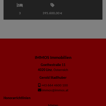
3
395.600,00 €
IMMOS Immobilien
Goethestraße 11
4020 Linz
, Österreich
Gerold Stadlhuber
+43 664 4600 100
immos@immos.at
Honorarrichtlinien
Mieten