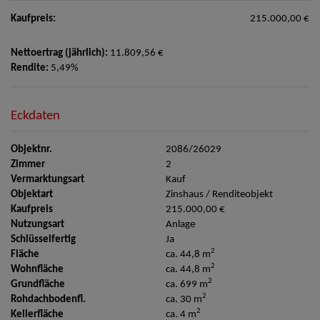
Kaufpreis:
215.000,00 €
Nettoertrag (jährlich):
11.809,56 €
Rendite:
5,49%
Eckdaten
Objektnr.
2086/26029
Zimmer
2
Vermarktungsart
Kauf
Objektart
Zinshaus / Renditeobjekt
Kaufpreis
215.000,00 €
Nutzungsart
Anlage
Schlüsselfertig
Ja
2
Fläche
ca. 44,8 m
2
Wohnfläche
ca. 44,8 m
2
Grundfläche
ca. 699 m
2
Rohdachbodenfl.
ca. 30 m
2
Kellerfläche
ca. 4 m